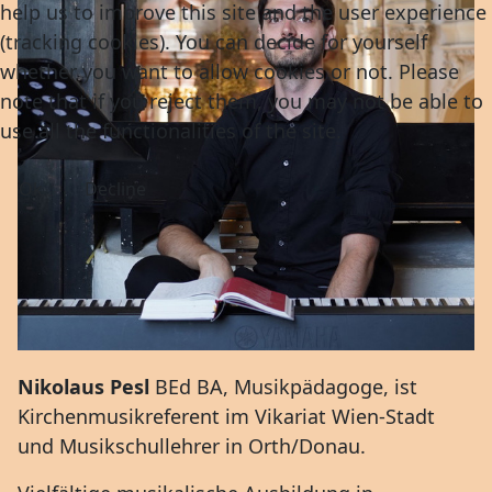
help us to improve this site and the user experience
(tracking cookies). You can decide for yourself
whether you want to allow cookies or not. Please
note that if you reject them, you may not be able to
use all the functionalities of the site.
Ok
Decline
Nikolaus Pesl
BEd BA, Musikpädagoge, ist
Kirchenmusikreferent im Vikariat Wien-Stadt
und Musikschullehrer in Orth/Donau.