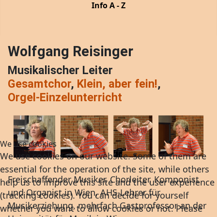
Info A - Z
Wolfgang Reisinger
Musikalischer Leiter
Gesamtchor
,
Klein, aber fein!
,
Orgel-Einzelunterricht
We use cookies
We use cookies on our website. Some of them are
essential for the operation of the site, while others
Freischaffender Musiker, Chorleiter, Komponist
help us to improve this site and the user experience
und Organist in Wien, AHS-Lehrer für
(tracking cookies). You can decide for yourself
Musikerziehung, mehrfach Gastprofessor an der
whether you want to allow cookies or not. Please