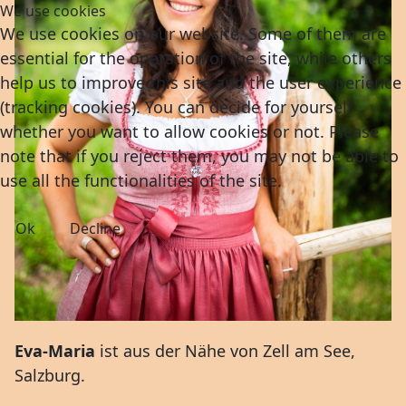
We use cookies
We use cookies on our website. Some of them are
essential for the operation of the site, while others
help us to improve this site and the user experience
(tracking cookies). You can decide for yourself
whether you want to allow cookies or not. Please
note that if you reject them, you may not be able to
use all the functionalities of the site.
Ok
Decline
Eva-Maria
ist aus der Nähe von Zell am See,
Salzburg.