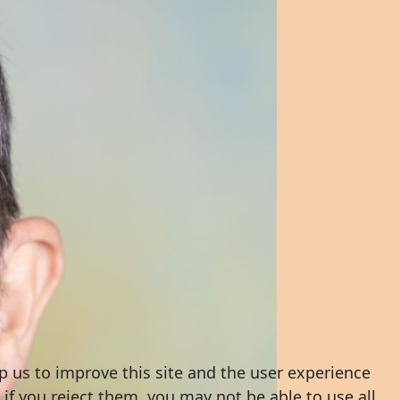
p us to improve this site and the user experience
 if you reject them, you may not be able to use all